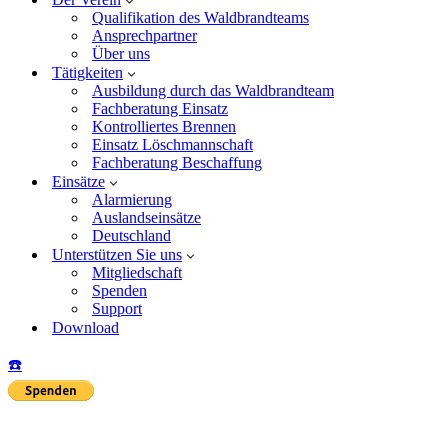
Qualifikation des Waldbrandteams
Ansprechpartner
Über uns
Tätigkeiten
Ausbildung durch das Waldbrandteam
Fachberatung Einsatz
Kontrolliertes Brennen
Einsatz Löschmannschaft
Fachberatung Beschaffung
Einsätze
Alarmierung
Auslandseinsätze
Deutschland
Unterstützen Sie uns
Mitgliedschaft
Spenden
Support
Download
☎️
Insta
Yo