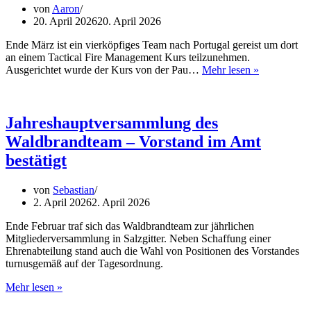
von
Aaron
20. April 2026
20. April 2026
Ende März ist ein vierköpfiges Team nach Portugal gereist um dort
an einem Tactical Fire Management Kurs teilzunehmen.
Tactical
Ausgerichtet wurde der Kurs von der Pau…
Mehr lesen »
Fire
Managemen
Training
in
Jahreshauptversammlung des
Portugal
Waldbrandteam – Vorstand im Amt
bestätigt
von
Sebastian
2. April 2026
2. April 2026
Ende Februar traf sich das Waldbrandteam zur jährlichen
Mitgliederversammlung in Salzgitter. Neben Schaffung einer
Ehrenabteilung stand auch die Wahl von Positionen des Vorstandes
turnusgemäß auf der Tagesordnung.
Jahreshauptversammlung
Mehr lesen »
des