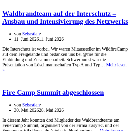
ernennt
Führungskräfte
–
Waldbrandteam auf der Interschutz –
Waldbrandteam
Ausbau und Intensivierung des Netzwerks
als
Teil
des
von
Sebastian
Katastrophenschutz
11. Juni 2026
11. Juni 2026
Die Interschutz ist vorbei. Wir waren Mitaussteller im WildfireCamp
auf dem Freigelände und bedanken uns bei @fire für die
Einbindung und Zusammenarbeit. Schwerpunkt war die
Präsentation von Löschmannschaften Typ A und Typ…
Mehr lesen
Waldbrandteam
»
auf
der
Interschutz
–
Fire Camp Summit abgeschlossen
Ausbau
und
von
Sebastian
Intensivierung
30. Mai 2026
28. Mai 2026
des
Netzwerks
In diesem Jahr konnten drei Mitglieder des Waldbrandteams am
Feuercamp Summit, organisiert von der Firma Easytec, und der
Fire
Feuerwehr Vila Pouca de Aguiar in Nordportugal…
Mehr lesen »