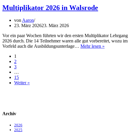
Waldbrandteam
–
Multiplikator 2026 in Walsrode
Vorstand
im
von
Aaron
Amt
23. März 2026
23. März 2026
bestätigt
Vor ein paar Wochen führten wir den ersten Multiplikator Lehrgang
2026 durch. Die 14 Teilnehmer waren alle gut vorbereitet, wozu im
Multiplikator
Vorfeld auch die Ausbildungsunterlage…
Mehr lesen »
2026
1
in
2
Walsrode
3
…
15
Weiter »
Archiv
2026
2025