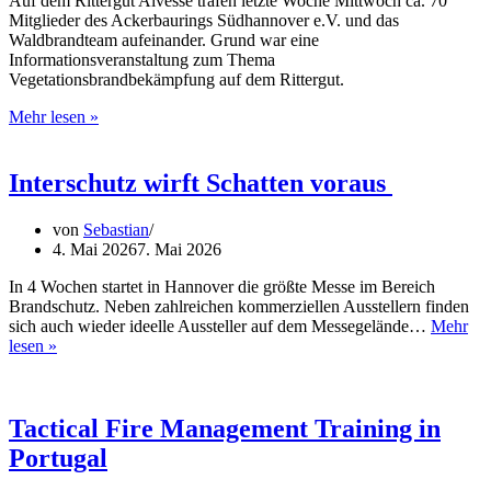
Auf dem Rittergut Alvesse trafen letzte Woche Mittwoch ca. 70
Mitglieder des Ackerbaurings Südhannover e.V. und das
Waldbrandteam aufeinander. Grund war eine
Informationsveranstaltung zum Thema
Vegetationsbrandbekämpfung auf dem Rittergut.
Waldbrandteam
Mehr lesen »
beim
Ackerbauring
Südhannover
Interschutz wirft Schatten voraus
e.V.
zu
von
Sebastian
Gast.
4. Mai 2026
7. Mai 2026
In 4 Wochen startet in Hannover die größte Messe im Bereich
Brandschutz. Neben zahlreichen kommerziellen Ausstellern finden
sich auch wieder ideelle Aussteller auf dem Messegelände…
Mehr
Interschutz
lesen »
wirft
Schatten
voraus
Tactical Fire Management Training in
Portugal