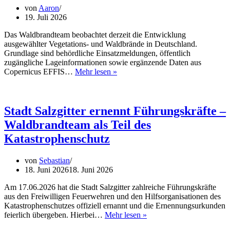
von
Aaron
19. Juli 2026
Das Waldbrandteam beobachtet derzeit die Entwicklung
ausgewählter Vegetations- und Waldbrände in Deutschland.
Grundlage sind behördliche Einsatzmeldungen, öffentlich
zugängliche Lageinformationen sowie ergänzende Daten aus
Waldbrände
Copernicus EFFIS…
Mehr lesen »
im
Blick
–
Nicht
Stadt Salzgitter ernennt Führungskräfte –
nur
Waldbrandteam als Teil des
die
Brandfläche
Katastrophenschutz
entscheidet
von
Sebastian
18. Juni 2026
18. Juni 2026
Am 17.06.2026 hat die Stadt Salzgitter zahlreiche Führungskräfte
aus den Freiwilligen Feuerwehren und den Hilfsorganisationen des
Katastrophenschutzes offiziell ernannt und die Ernennungsurkunden
Stadt
feierlich übergeben. Hierbei…
Mehr lesen »
Salzgitter