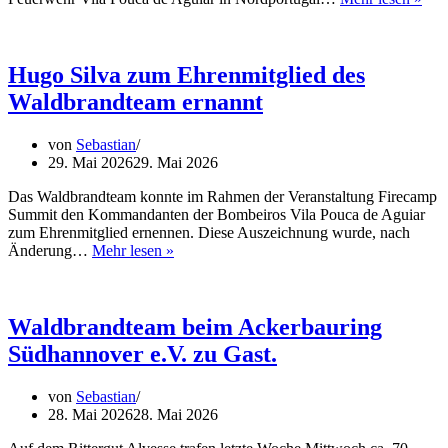
Ca
Sum
abg
Hugo Silva zum Ehrenmitglied des
Waldbrandteam ernannt
von
Sebastian
29. Mai 2026
29. Mai 2026
Das Waldbrandteam konnte im Rahmen der Veranstaltung Firecamp
Summit den Kommandanten der Bombeiros Vila Pouca de Aguiar
zum Ehrenmitglied ernennen. Diese Auszeichnung wurde, nach
Hugo
Änderung…
Mehr lesen »
Silva
zum
Ehrenmitglied
des
Waldbrandteam beim Ackerbauring
Waldbrandteam
Südhannover e.V. zu Gast.
ernannt
von
Sebastian
28. Mai 2026
28. Mai 2026