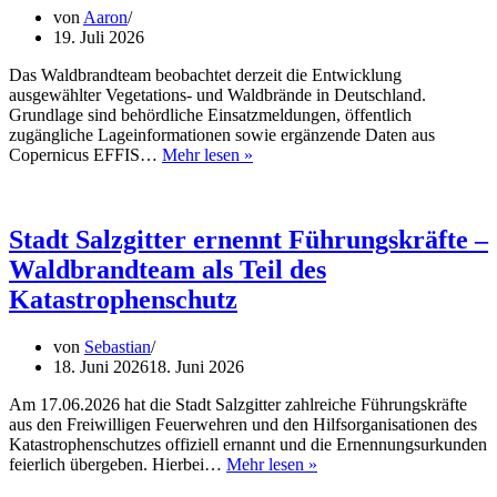
von
Aaron
19. Juli 2026
Das Waldbrandteam beobachtet derzeit die Entwicklung
ausgewählter Vegetations- und Waldbrände in Deutschland.
Grundlage sind behördliche Einsatzmeldungen, öffentlich
zugängliche Lageinformationen sowie ergänzende Daten aus
Waldbrände
Copernicus EFFIS…
Mehr lesen »
im
Blick
–
Nicht
Stadt Salzgitter ernennt Führungskräfte –
nur
Waldbrandteam als Teil des
die
Brandfläche
Katastrophenschutz
entscheidet
von
Sebastian
18. Juni 2026
18. Juni 2026
Am 17.06.2026 hat die Stadt Salzgitter zahlreiche Führungskräfte
aus den Freiwilligen Feuerwehren und den Hilfsorganisationen des
Katastrophenschutzes offiziell ernannt und die Ernennungsurkunden
Stadt
feierlich übergeben. Hierbei…
Mehr lesen »
Salzgitter