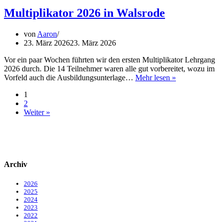
Waldbrandteam
–
Multiplikator 2026 in Walsrode
Vorstand
im
von
Aaron
Amt
23. März 2026
23. März 2026
bestätigt
Vor ein paar Wochen führten wir den ersten Multiplikator Lehrgang
2026 durch. Die 14 Teilnehmer waren alle gut vorbereitet, wozu im
Multiplikator
Vorfeld auch die Ausbildungsunterlage…
Mehr lesen »
2026
1
in
2
Walsrode
Weiter »
Archiv
2026
2025
2024
2023
2022