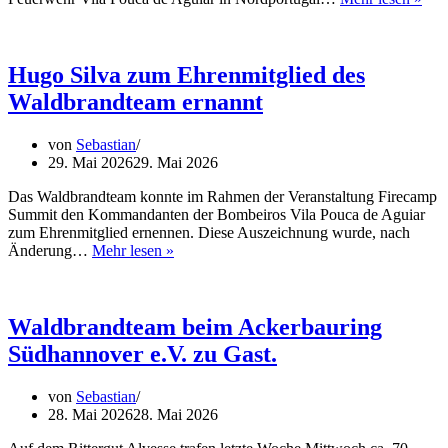
Ca
Sum
abg
Hugo Silva zum Ehrenmitglied des
Waldbrandteam ernannt
von
Sebastian
29. Mai 2026
29. Mai 2026
Das Waldbrandteam konnte im Rahmen der Veranstaltung Firecamp
Summit den Kommandanten der Bombeiros Vila Pouca de Aguiar
zum Ehrenmitglied ernennen. Diese Auszeichnung wurde, nach
Hugo
Änderung…
Mehr lesen »
Silva
zum
Ehrenmitglied
des
Waldbrandteam beim Ackerbauring
Waldbrandteam
Südhannover e.V. zu Gast.
ernannt
von
Sebastian
28. Mai 2026
28. Mai 2026