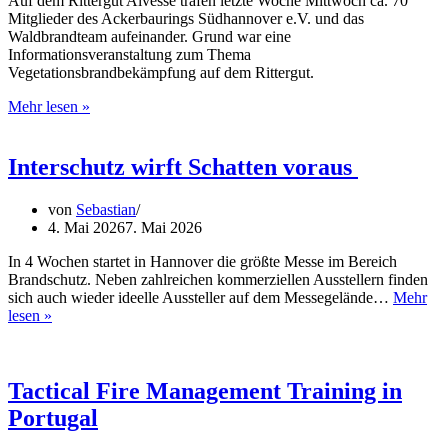
Auf dem Rittergut Alvesse trafen letzte Woche Mittwoch ca. 70
Mitglieder des Ackerbaurings Südhannover e.V. und das
Waldbrandteam aufeinander. Grund war eine
Informationsveranstaltung zum Thema
Vegetationsbrandbekämpfung auf dem Rittergut.
Waldbrandteam
Mehr lesen »
beim
Ackerbauring
Südhannover
Interschutz wirft Schatten voraus
e.V.
zu
von
Sebastian
Gast.
4. Mai 2026
7. Mai 2026
In 4 Wochen startet in Hannover die größte Messe im Bereich
Brandschutz. Neben zahlreichen kommerziellen Ausstellern finden
sich auch wieder ideelle Aussteller auf dem Messegelände…
Mehr
Interschutz
lesen »
wirft
Schatten
voraus
Tactical Fire Management Training in
Portugal