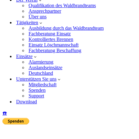
Qualifikation des Waldbrandteams
Ansprechpartner
Über uns
Tätigkeiten
Ausbildung durch das Waldbrandteam
Fachberatung Einsatz
Kontrolliertes Brennen
Einsatz Löschmannschaft
Fachberatung Beschaffung
Einsätze
Alarmierung
Auslandseinsätze
Deutschland
Unterstützen Sie uns
Mitgliedschaft
Spenden
Support
Download
☎️
Insta
Yo