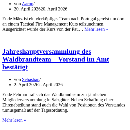
von
Aaron
20. April 2026
20. April 2026
Ende März ist ein vierköpfiges Team nach Portugal gereist um dort
an einem Tactical Fire Management Kurs teilzunehmen.
Tactical
Ausgerichtet wurde der Kurs von der Pau…
Mehr lesen »
Fire
Managemen
Training
in
Jahreshauptversammlung des
Portugal
Waldbrandteam – Vorstand im Amt
bestätigt
von
Sebastian
2. April 2026
2. April 2026
Ende Februar traf sich das Waldbrandteam zur jährlichen
Mitgliederversammlung in Salzgitter. Neben Schaffung einer
Ehrenabteilung stand auch die Wahl von Positionen des Vorstandes
turnusgemäß auf der Tagesordnung.
Jahreshauptversammlung
Mehr lesen »
des