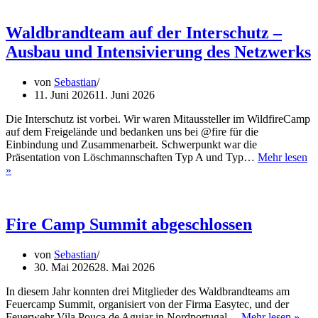
ernennt
Führungskräfte
–
Waldbrandteam auf der Interschutz –
Waldbrandteam
Ausbau und Intensivierung des Netzwerks
als
Teil
des
von
Sebastian
Katastrophenschutz
11. Juni 2026
11. Juni 2026
Die Interschutz ist vorbei. Wir waren Mitaussteller im WildfireCamp
auf dem Freigelände und bedanken uns bei @fire für die
Einbindung und Zusammenarbeit. Schwerpunkt war die
Präsentation von Löschmannschaften Typ A und Typ…
Mehr lesen
Waldbrandteam
»
auf
der
Interschutz
–
Fire Camp Summit abgeschlossen
Ausbau
und
von
Sebastian
Intensivierung
30. Mai 2026
28. Mai 2026
des
Netzwerks
In diesem Jahr konnten drei Mitglieder des Waldbrandteams am
Feuercamp Summit, organisiert von der Firma Easytec, und der
Fire
Feuerwehr Vila Pouca de Aguiar in Nordportugal…
Mehr lesen »