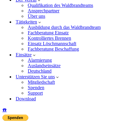
Qualifikation des Waldbrandteams
Ansprechpartner
Über uns
Tätigkeiten
Ausbildung durch das Waldbrandteam
Fachberatung Einsatz
Kontrolliertes Brennen
Einsatz Löschmannschaft
Fachberatung Beschaffung
Einsätze
Alarmierung
Auslandseinsätze
Deutschland
Unterstützen Sie uns
Mitgliedschaft
Spenden
Support
Download
☎️
Insta
Yo