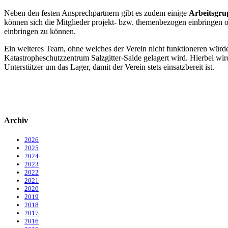
Neben den festen Ansprechpartnern gibt es zudem einige
Arbeitsgr
können sich die Mitglieder projekt- bzw. themenbezogen einbringen o
einbringen zu können.
Ein weiteres Team, ohne welches der Verein nicht funktioneren würde
Katastropheschutzzentrum Salzgitter-Salde gelagert wird. Hierbei wi
Unterstützer um das Lager, damit der Verein stets einsatzbereit ist.
Archiv
2026
2025
2024
2023
2022
2021
2020
2019
2018
2017
2016