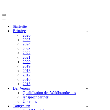
Navigationsmenü
Navigationsmenü
Startseite
Beiträge
2026
2025
2024
2023
2022
2021
2020
2019
2018
2017
2016
2015
Der Verein
Qualifikation des Waldbrandteams
Ansprechpartner
Über uns
Tätigkeiten