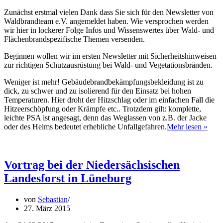
Zunächst erstmal vielen Dank dass Sie sich für den Newsletter von
Waldbrandteam e.V. angemeldet haben. Wie versprochen werden
wir hier in lockerer Folge Infos und Wissenswertes über Wald- und
Flächenbrandspezifische Themen versenden.
Beginnen wollen wir im ersten Newsletter mit Sicherheitshinweisen
zur richtigen Schutzausrüstung bei Wald- und Vegetationsbränden.
Weniger ist mehr! Gebäudebrandbekämpfungsbekleidung ist zu
dick, zu schwer und zu isolierend für den Einsatz bei hohen
Temperaturen. Hier droht der Hitzschlag oder im einfachen Fall die
Hitzeerschöpfung oder Krämpfe etc.. Trotzdem gilt: komplette,
leichte PSA ist angesagt, denn das Weglassen von z.B. der Jacke
Sais
oder des Helms bedeutet erhebliche Unfallgefahren.
Mehr lesen »
–
News
04.2
Vortrag bei der Niedersächsischen
Landesforst in Lüneburg
von
Sebastian
27. März 2015