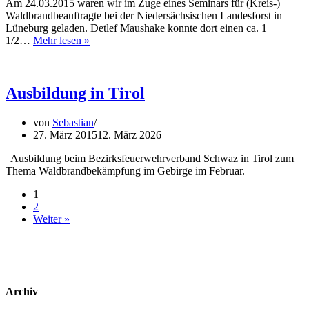
Am 24.03.2015 waren wir im Zuge eines Seminars für (Kreis-)
Waldbrandbeauftragte bei der Niedersächsischen Landesforst in
Lüneburg geladen. Detlef Maushake konnte dort einen ca. 1
Vortrag
1/2…
Mehr lesen »
bei
der
Niedersächsischen
Landesforst
Ausbildung in Tirol
in
Lüneburg
von
Sebastian
27. März 2015
12. März 2026
Ausbildung beim Bezirksfeuerwehrverband Schwaz in Tirol zum
Thema Waldbrandbekämpfung im Gebirge im Februar.
1
2
Weiter »
Archiv