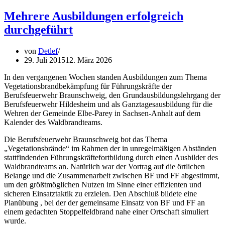
erfolgreich
in
Mehrere Ausbildungen erfolgreich
der
durchgeführt
Ausbildung
aktiv
von
Detlef
29. Juli 2015
12. März 2026
In den vergangenen Wochen standen Ausbildungen zum Thema
Vegetationsbrandbekämpfung für Führungskräfte der
Berufsfeuerwehr Braunschweig, den Grundausbildungslehrgang der
Berufsfeuerwehr Hildesheim und als Ganztagesausbildung für die
Wehren der Gemeinde Elbe-Parey in Sachsen-Anhalt auf dem
Kalender des Waldbrandteams.
Die Berufsfeuerwehr Braunschweig bot das Thema
„Vegetationsbrände“ im Rahmen der in unregelmäßigen Abständen
stattfindenden Führungskräftefortbildung durch einen Ausbilder des
Waldbrandteams an. Natürlich war der Vortrag auf die örtlichen
Belange und die Zusammenarbeit zwischen BF und FF abgestimmt,
um den größtmöglichen Nutzen im Sinne einer effizienten und
sicheren Einsatztaktik zu erzielen. Den Abschluß bildete eine
Planübung , bei der der gemeinsame Einsatz von BF und FF an
einem gedachten Stoppelfeldbrand nahe einer Ortschaft simuliert
wurde.