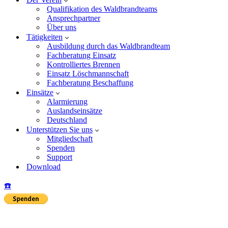
Qualifikation des Waldbrandteams
Ansprechpartner
Über uns
Tätigkeiten
Ausbildung durch das Waldbrandteam
Fachberatung Einsatz
Kontrolliertes Brennen
Einsatz Löschmannschaft
Fachberatung Beschaffung
Einsätze
Alarmierung
Auslandseinsätze
Deutschland
Unterstützen Sie uns
Mitgliedschaft
Spenden
Support
Download
☎️
Insta
Yo