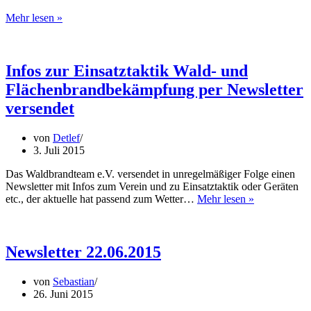
Mehrere
Mehr lesen »
Ausbildungen
erfolgreich
durchgeführt
Infos zur Einsatztaktik Wald- und
Flächenbrandbekämpfung per Newsletter
versendet
von
Detlef
3. Juli 2015
Das Waldbrandteam e.V. versendet in unregelmäßiger Folge einen
Newsletter mit Infos zum Verein und zu Einsatztaktik oder Geräten
Infos
etc., der aktuelle hat passend zum Wetter…
Mehr lesen »
zur
Einsatztaktik
Wald-
und
Newsletter 22.06.2015
Flächenbran
per
von
Sebastian
Newsletter
26. Juni 2015
versendet