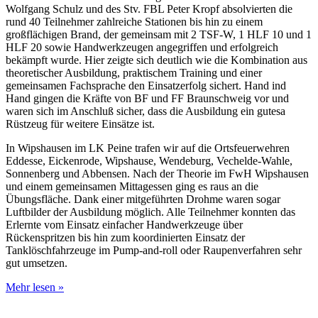
Wolfgang Schulz und des Stv. FBL Peter Kropf absolvierten die
rund 40 Teilnehmer zahlreiche Stationen bis hin zu einem
großflächigen Brand, der gemeinsam mit 2 TSF-W, 1 HLF 10 und 1
HLF 20 sowie Handwerkzeugen angegriffen und erfolgreich
bekämpft wurde. Hier zeigte sich deutlich wie die Kombination aus
theoretischer Ausbildung, praktischem Training und einer
gemeinsamen Fachsprache den Einsatzerfolg sichert. Hand ind
Hand gingen die Kräfte von BF und FF Braunschweig vor und
waren sich im Anschluß sicher, dass die Ausbildung ein gutesa
Rüstzeug für weitere Einsätze ist.
In Wipshausen im LK Peine trafen wir auf die Ortsfeuerwehren
Eddesse, Eickenrode, Wipshause, Wendeburg, Vechelde-Wahle,
Sonnenberg und Abbensen. Nach der Theorie im FwH Wipshausen
und einem gemeinsamen Mittagessen ging es raus an die
Übungsfläche. Dank einer mitgeführten Drohme waren sogar
Luftbilder der Ausbildung möglich. Alle Teilnehmer konnten das
Erlernte vom Einsatz einfacher Handwerkzeuge über
Rückenspritzen bis hin zum koordinierten Einsatz der
Tanklöschfahrzeuge im Pump-and-roll oder Raupenverfahren sehr
gut umsetzen.
Waldbrandteam
Mehr lesen »
–
weiter