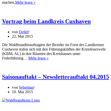
Waldbrandteam
machen.
Mehr lesen »
mit
2
Behelfs-
TLF
Vortrag beim Landkreis Cuxhaven
bei
Übung
von
Detlef
in
22. Mai 2015
Lüchow
Die Waldbrandbeauftragten der Bezirke im Forst des Landkreises
Cuxhaven trafen sich mit den Führungskräften der Kreisfeuerwehr
(KBM, AL) in den Räumen des Kreishauses unter
Vortrag
Federführung…
Mehr lesen »
beim
Landkreis
Cuxhaven
Saisonauftakt – Newsletterauftakt 04.2015
von
Sebastian
10. Mai 2015