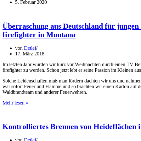
5. Februar 2020
Überraschung aus Deutschland für jungen 
firefighter in Montana
von
Detlef
17. März 2018
Im letzten Jahr wurden wir kurz vor Weihnachten durch einen TV Ber
firefighter zu werden. Schon jetzt lebt er seine Passion im Kleinen au
Solche Leidenschaften muß man fördern dachten wir uns und nahmen (
war sofort Feuer und Flamme und so brachten wir einen Karton auf 
Waldbrandteam und anderer Feuerwehren.
Überraschung
Mehr lesen »
aus
Deutschland
für
jungen
Kontrolliertes Brennen von Heideflächen 
Wildland
firefighter
von
Detlef