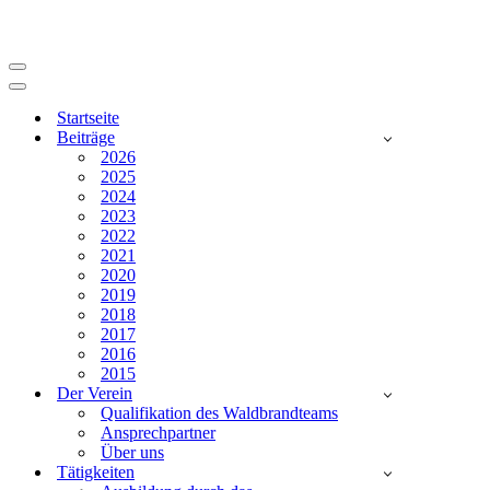
Navigationsmenü
Navigationsmenü
Startseite
Beiträge
2026
2025
2024
2023
2022
2021
2020
2019
2018
2017
2016
2015
Der Verein
Qualifikation des Waldbrandteams
Ansprechpartner
Über uns
Tätigkeiten