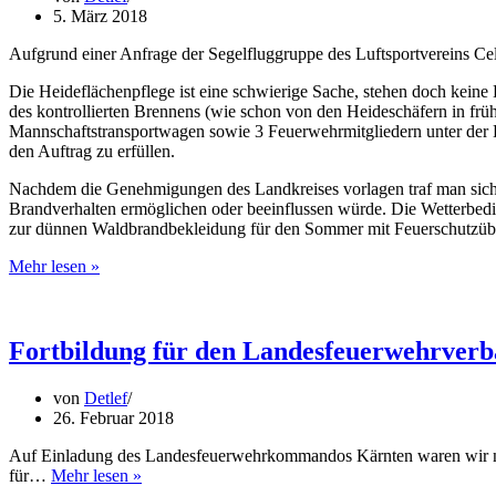
in
5. März 2018
Montana
/
Aufgrund einer Anfrage der Segelfluggruppe des Luftsportvereins Ce
Surprise
from
Die Heideflächenpflege ist eine schwierige Sache, stehen doch kei
germany
des kontrollierten Brennens (wie schon von den Heideschäfern in frü
for
Mannschaftstransportwagen sowie 3 Feuerwehrmitgliedern unter der 
a
den Auftrag zu erfüllen.
young
wildland
Nachdem die Genehmigungen des Landkreises vorlagen traf man sich 
firefighter
Brandverhalten ermöglichen oder beeinflussen würde. Die Wetterbed
in
zur dünnen Waldbrandbekleidung für den Sommer mit Feuerschutzüber
Montana
Kontrolliertes
Mehr lesen »
Brennen
von
Heideflächen
in
Fortbildung für den Landesfeuerwehrver
Scheuen
von
Detlef
26. Februar 2018
Auf Einladung des Landesfeuerwehrkommandos Kärnten waren wir na
Fortbildung
für…
Mehr lesen »
für