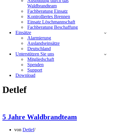
Ausbildung durch das
Waldbrandteam
Fachberatung Einsatz
Kontrolliertes Brennen
Einsatz Löschmannschaft
Fachberatung Beschaffung
Einsätze
Alarmierung
Auslandseinsätze
Deutschland
Unterstützen Sie uns
Mitgliedschaft
Spenden
Support
Download
Detlef
5 Jahre Waldbrandteam
von
Detlef