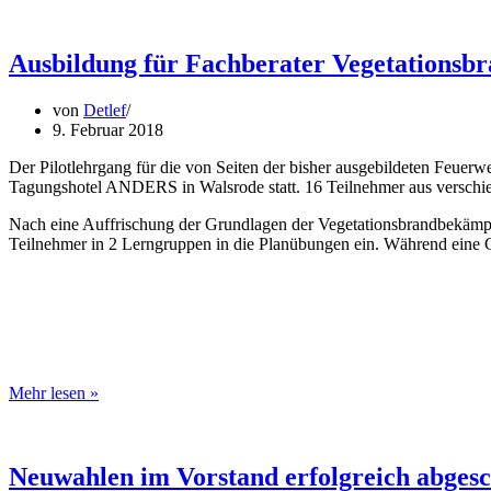
den
Landesfeuerwehrverband
Kärnten
Ausbildung für Fachberater Vegetation
von
Detlef
9. Februar 2018
Der Pilotlehrgang für die von Seiten der bisher ausgebildeten Feu
Tagungshotel ANDERS in Walsrode statt. 16 Teilnehmer aus verschie
Nach eine Auffrischung der Grundlagen der Vegetationsbrandbekämpf
Teilnehmer in 2 Lerngruppen in die Planübungen ein. Während eine G
Ausbildung
Mehr lesen »
für
Fachberater
Vegetationsbrandbekämpfung
im
Neuwahlen im Vorstand erfolgreich abgesc
ANDERS