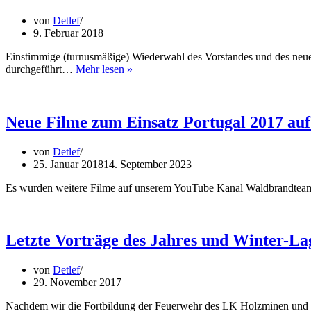
Hotel
von
Detlef
Walsrode
9. Februar 2018
Einstimmige (turnusmäßige) Wiederwahl des Vorstandes und des neuen
Neuwahlen
durchgeführt…
Mehr lesen »
im
Vorstand
erfolgreich
abgeschlossen
Neue Filme zum Einsatz Portugal 2017 au
von
Detlef
25. Januar 2018
14. September 2023
Es wurden weitere Filme auf unserem YouTube Kanal Waldbrandteam 
Letzte Vorträge des Jahres und Winter-La
von
Detlef
29. November 2017
Nachdem wir die Fortbildung der Feuerwehr des LK Holzminen und d