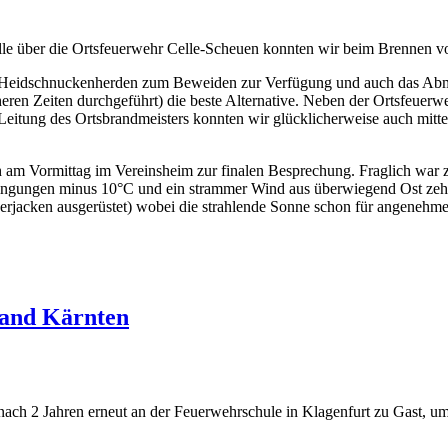
lle über die Ortsfeuerwehr Celle-Scheuen konnten wir beim Brennen vo
ne Heidschnuckenherden zum Beweiden zur Verfügung und auch das Abmä
heren Zeiten durchgeführt) die beste Alternative. Neben der Ortsfeue
Leitung des Ortsbrandmeisters konnten wir glücklicherweise auch mitt
am Vormittag im Vereinsheim zur finalen Besprechung. Fraglich war z
ingungen minus 10°C und ein strammer Wind aus überwiegend Ost zehrt
jacken ausgerüstet) wobei die strahlende Sonne schon für angenehme
band Kärnten
ch 2 Jahren erneut an der Feuerwehrschule in Klagenfurt zu Gast,