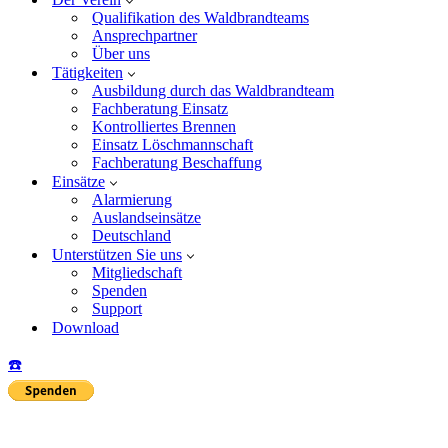
Qualifikation des Waldbrandteams
Ansprechpartner
Über uns
Tätigkeiten
Ausbildung durch das Waldbrandteam
Fachberatung Einsatz
Kontrolliertes Brennen
Einsatz Löschmannschaft
Fachberatung Beschaffung
Einsätze
Alarmierung
Auslandseinsätze
Deutschland
Unterstützen Sie uns
Mitgliedschaft
Spenden
Support
Download
☎️
Insta
Yo