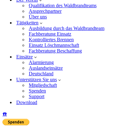
Qualifikation des Waldbrandteams
Ansprechpartner
Über uns
Tätigkeiten
Ausbildung durch das Waldbrandteam
Fachberatung Einsatz
Kontrolliertes Brennen
Einsatz Löschmannschaft
Fachberatung Beschaffung
Einsätze
Alarmierung
Auslandseinsätze
Deutschland
Unterstützen Sie uns
Mitgliedschaft
Spenden
Support
Download
☎️
Insta
Yo