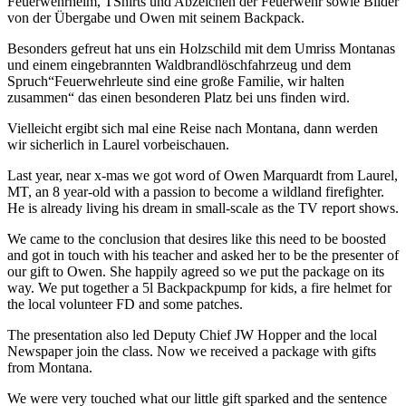
Feuerwehrhelm, TShirts und Abzeichen der Feuerwehr sowie Bilder
von der Übergabe und Owen mit seinem Backpack.
Besonders gefreut hat uns ein Holzschild mit dem Umriss Montanas
und einem eingebrannten Waldbrandlöschfahrzeug und dem
Spruch“Feuerwehrleute sind eine große Familie, wir halten
zusammen“ das einen besonderen Platz bei uns finden wird.
Vielleicht ergibt sich mal eine Reise nach Montana, dann werden
wir sicherlich in Laurel vorbeischauen.
Last year, near x-mas we got word of Owen Marquardt from Laurel,
MT, an 8 year-old with a passion to become a wildland firefighter.
He is already living his dream in small-scale as the TV report shows.
We came to the conclusion that desires like this need to be boosted
and got in touch with his teacher and asked her to be the presenter of
our gift to Owen. She happily agreed so we put the package on its
way. We put together a 5l Backpackpump for kids, a fire helmet for
the local volunteer FD and some patches.
The presentation also led Deputy Chief JW Hopper and the local
Newspaper join the class. Now we received a package with gifts
from Montana.
We were very touched what our little gift sparked and the sentence