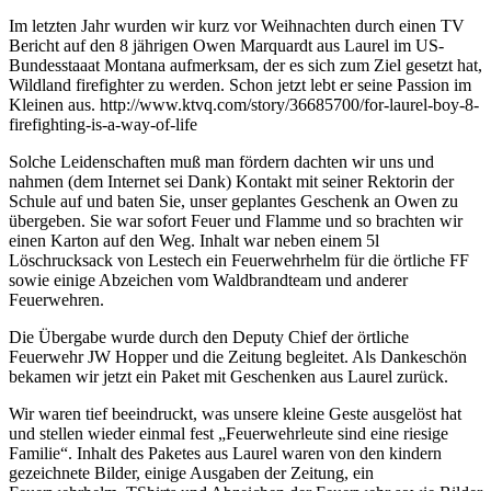
Im letzten Jahr wurden wir kurz vor Weihnachten durch einen TV
Bericht auf den 8 jährigen Owen Marquardt aus Laurel im US-
Bundesstaaat Montana aufmerksam, der es sich zum Ziel gesetzt hat,
Wildland firefighter zu werden. Schon jetzt lebt er seine Passion im
Kleinen aus. http://www.ktvq.com/story/36685700/for-laurel-boy-8-
firefighting-is-a-way-of-life
Solche Leidenschaften muß man fördern dachten wir uns und
nahmen (dem Internet sei Dank) Kontakt mit seiner Rektorin der
Schule auf und baten Sie, unser geplantes Geschenk an Owen zu
übergeben. Sie war sofort Feuer und Flamme und so brachten wir
einen Karton auf den Weg. Inhalt war neben einem 5l
Löschrucksack von Lestech ein Feuerwehrhelm für die örtliche FF
sowie einige Abzeichen vom Waldbrandteam und anderer
Feuerwehren.
Die Übergabe wurde durch den Deputy Chief der örtliche
Feuerwehr JW Hopper und die Zeitung begleitet. Als Dankeschön
bekamen wir jetzt ein Paket mit Geschenken aus Laurel zurück.
Wir waren tief beeindruckt, was unsere kleine Geste ausgelöst hat
und stellen wieder einmal fest „Feuerwehrleute sind eine riesige
Familie“. Inhalt des Paketes aus Laurel waren von den kindern
gezeichnete Bilder, einige Ausgaben der Zeitung, ein