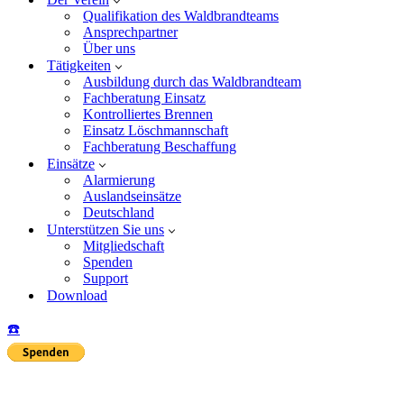
Qualifikation des Waldbrandteams
Ansprechpartner
Über uns
Tätigkeiten
Ausbildung durch das Waldbrandteam
Fachberatung Einsatz
Kontrolliertes Brennen
Einsatz Löschmannschaft
Fachberatung Beschaffung
Einsätze
Alarmierung
Auslandseinsätze
Deutschland
Unterstützen Sie uns
Mitgliedschaft
Spenden
Support
Download
☎️
Insta
Yo