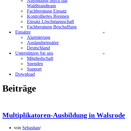
Ausbildung durch das
Waldbrandteam
Fachberatung Einsatz
Kontrolliertes Brennen
Einsatz Löschmannschaft
Fachberatung Beschaffung
Einsätze
Alarmierung
Auslandseinsätze
Deutschland
Unterstützen Sie uns
Mitgliedschaft
Spenden
Support
Download
Beiträge
Multiplikatoren-Ausbildung in Walsrode
von
Sebastian