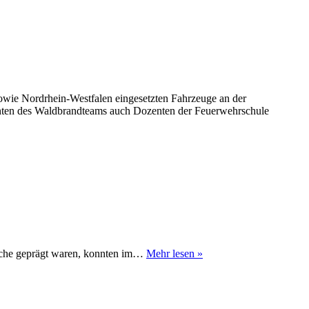
wie Nordrhein-Westfalen eingesetzten Fahrzeuge an der
enten des Waldbrandteams auch Dozenten der Feuerwehrschule
Waldbrandteam
loche geprägt waren, konnten im…
Mehr lesen »
in
Argentinien
zu
Besuch