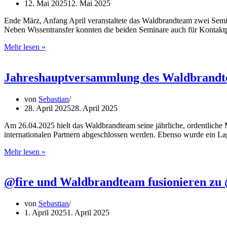
12. Mai 2025
12. Mai 2025
Ende März, Anfang April veranstaltete das Waldbrandteam zwei Semi
Neben Wissentransfer konnten die beiden Seminare auch für Kontaktp
Multiplikatoren-
Mehr lesen »
Ausbildung
in
Walsrode
Jahreshauptversammlung des Waldbrandte
von
Sebastian
28. April 2025
28. April 2025
Am 26.04.2025 hielt das Waldbrandteam seine jährliche, ordentliche 
internationalen Partnern abgeschlossen werden. Ebenso wurde ein Lag
Jahreshauptversammlung
Mehr lesen »
des
Waldbrandteams
–
@fire und Waldbrandteam fusionieren z
Abschluss
von
von
Sebastian
Kooperationsvereinbarungen
1. April 2025
1. April 2025