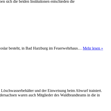
n sich die beiden Institutionen entschieden die
Führ
d Goslar besteht, in Bad Harzburg im Feuerwehrhaus…
Mehr lesen »
Ausb
GFF
V
Nied
Einhe
2
Löschwasserbehälter und der Einweisung beim Abwurf trainiert.
edersachsen waren auch Mitglieder des Waldbrandteams in die in