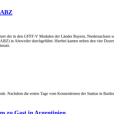
 BABZ
hrer der in den GFFF-V Modulen der Länder Bayern, Niedersachsen so
BABZ) in Ahrweiler durchgeführt. Hierbei kamen neben den vier Doz
nsatz.
Ende. Nachdem die ersten Tage vom Kennenlernen der Station in Bari
m zu Gast in Argentinien