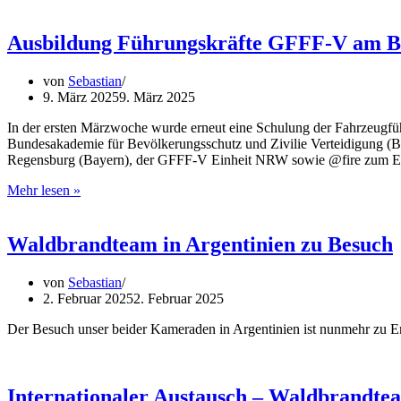
Übung
Hubschrauberstaffel
der
Ausbildung Führungskräfte GFFF-V am
Polizei
Niedersachsen
von
Sebastian
mit
9. März 2025
9. März 2025
Feuerwehren
In der ersten Märzwoche wurde erneut eine Schulung der Fahrzeugfü
Bundesakademie für Bevölkerungsschutz und Zivilie Verteidigung (
Regensburg (Bayern), der GFFF-V Einheit NRW sowie @fire zum Ei
Ausbildung
Mehr lesen »
Führungskräfte
GFFF-
V
Waldbrandteam in Argentinien zu Besuch
am
BABZ
von
Sebastian
2. Februar 2025
2. Februar 2025
Der Besuch unser beider Kameraden in Argentinien ist nunmehr zu 
Internationaler Austausch – Waldbrandtea