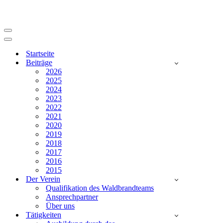
Navigationsmenü
Navigationsmenü
Startseite
Beiträge
2026
2025
2024
2023
2022
2021
2020
2019
2018
2017
2016
2015
Der Verein
Qualifikation des Waldbrandteams
Ansprechpartner
Über uns
Tätigkeiten