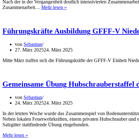
Nach der in der Vergangenheit deutlich intensivierten Zusammenarbeit
@fire
Zusammenarbeit…
Mehr lesen »
und
Waldbrandteam
fusionieren
zu
Führungskräfte Ausbildung GFFF-V Niede
@waldbrand
von
Sebastian
27. März 2025
24. März 2025
Mitte März traffen sich die Führungskräfte der GFFF-V Einheit Nie
Gemeinsame Übung Hubschrauberstaffel de
von
Sebastian
24. März 2025
24. März 2025
In der letzten Woche wurde das Zusammenspiel von Bodenunterstützu
Neben lokalen Feuerwehrkräften, einem privaten Hubschrauber und ein
Salzgitter stattfindende Übung eingebunden.
Gemeinsame
Mehr lesen »