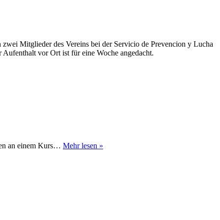
 zwei Mitglieder des Vereins bei der Servicio de Prevencion y Lucha
 Aufenthalt vor Ort ist für eine Woche angedacht.
Fire
alien an einem Kurs…
Mehr lesen »
Analysis
Training
in
Deutschland
–
Waldbrandteam
entsendet
2