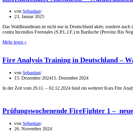
von
Sebastian
23. Januar 2025
Das Waldbrandteam ist nicht nur in Deutschland aktiv, sondern auch 
contra Incendios Forestales (S.P.L.I.F.) in Bariloche (Provinz Rio N
Internationaler
Mehr lesen »
Austausch
–
Waldbrandteam
Fire Analysis Training in Deutschland – 
zu
Gast
von
Sebastian
in
15. Dezember 2024
15. Dezember 2024
Argentinien
In der Zeit vom 29.11. – 02.12.2024 fand ein weiterer Kurs Fire Ana
Prüfungswochenende FireFighter 1 – neue
von
Sebastian
26. November 2024