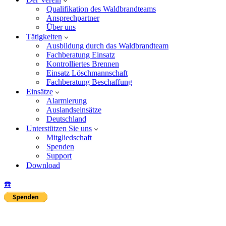
Qualifikation des Waldbrandteams
Ansprechpartner
Über uns
Tätigkeiten
Ausbildung durch das Waldbrandteam
Fachberatung Einsatz
Kontrolliertes Brennen
Einsatz Löschmannschaft
Fachberatung Beschaffung
Einsätze
Alarmierung
Auslandseinsätze
Deutschland
Unterstützen Sie uns
Mitgliedschaft
Spenden
Support
Download
☎️
Insta
Yo