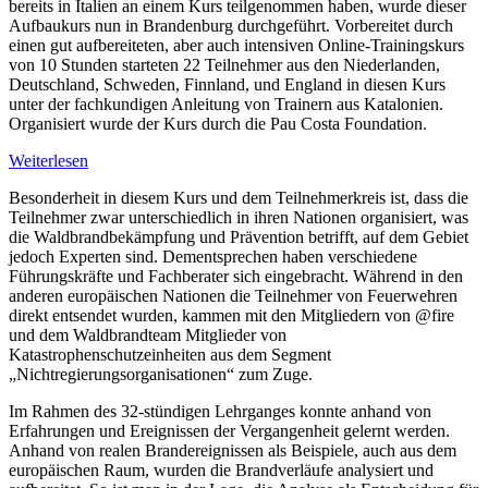
bereits in Italien an einem Kurs teilgenommen haben, wurde dieser
Aufbaukurs nun in Brandenburg durchgeführt. Vorbereitet durch
einen gut aufbereiteten, aber auch intensiven Online-Trainingskurs
von 10 Stunden starteten 22 Teilnehmer aus den Niederlanden,
Deutschland, Schweden, Finnland, und England in diesen Kurs
unter der fachkundigen Anleitung von Trainern aus Katalonien.
Organisiert wurde der Kurs durch die Pau Costa Foundation.
:
Weiterlesen
Fire
Besonderheit in diesem Kurs und dem Teilnehmerkreis ist, dass die
Analysis
Teilnehmer zwar unterschiedlich in ihren Nationen organisiert, was
Training
die Waldbrandbekämpfung und Prävention betrifft, auf dem Gebiet
in
jedoch Experten sind. Dementsprechen haben verschiedene
Deutschland
Führungskräfte und Fachberater sich eingebracht. Während in den
–
anderen europäischen Nationen die Teilnehmer von Feuerwehren
Waldbrandteam
direkt entsendet wurden, kammen mit den Mitgliedern von @fire
entsendet
und dem Waldbrandteam Mitglieder von
2
Katastrophenschutzeinheiten aus dem Segment
Teilnehmer
„Nichtregierungsorganisationen“ zum Zuge.
Im Rahmen des 32-stündigen Lehrganges konnte anhand von
Erfahrungen und Ereignissen der Vergangenheit gelernt werden.
Anhand von realen Brandereignissen als Beispiele, auch aus dem
europäischen Raum, wurden die Brandverläufe analysiert und