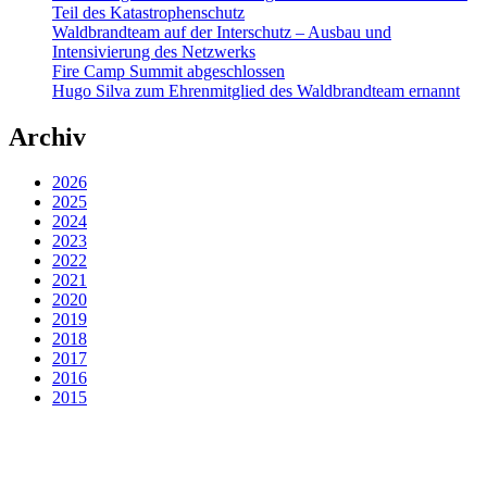
Teil des Katastrophenschutz
Waldbrandteam auf der Interschutz – Ausbau und
Intensivierung des Netzwerks
Fire Camp Summit abgeschlossen
Hugo Silva zum Ehrenmitglied des Waldbrandteam ernannt
Archiv
2026
2025
2024
2023
2022
2021
2020
2019
2018
2017
2016
2015