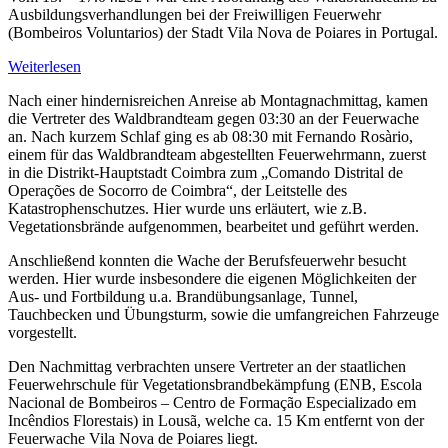
Ausbildungsverhandlungen bei der Freiwilligen Feuerwehr
(Bombeiros Voluntarios) der Stadt Vila Nova de Poiares in Portugal.
:
Weiterlesen
Auf
Nach einer hindernisreichen Anreise ab Montagnachmittag, kamen
neuen
die Vertreter des Waldbrandteam gegen 03:30 an der Feuerwache
Wegen….
an. Nach kurzem Schlaf ging es ab 08:30 mit Fernando Rosàrio,
Das
einem für das Waldbrandteam abgestellten Feuerwehrmann, zuerst
Waldbrandteam
in die Distrikt-Hauptstadt Coimbra zum „Comando Distrital de
erweitert
Operações de Socorro de Coimbra“, der Leitstelle des
seine
Katastrophenschutzes. Hier wurde uns erläutert, wie z.B.
Ausbildungsmöglichkeiten
Vegetationsbrände aufgenommen, bearbeitet und geführt werden.
in
Portugal
Anschließend konnten die Wache der Berufsfeuerwehr besucht
werden. Hier wurde insbesondere die eigenen Möglichkeiten der
Aus- und Fortbildung u.a. Brandübungsanlage, Tunnel,
Tauchbecken und Übungsturm, sowie die umfangreichen Fahrzeuge
vorgestellt.
Den Nachmittag verbrachten unsere Vertreter an der staatlichen
Feuerwehrschule für Vegetationsbrandbekämpfung (ENB, Escola
Nacional de Bombeiros – Centro de Formação Especializado em
Incêndios Florestais) in Lousã, welche ca. 15 Km entfernt von der
Feuerwache Vila Nova de Poiares liegt.