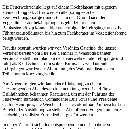
Die Feuerwehrschule liegt auf einem Hochplateau mit eigenem
kleinem Flugplatz. Hier werden alle portugiesischen
Feuerwehrangehörige mindestens in den Grundlagen der
Vegetationsbrandbekämpfung ausgebildet. In einem
Baukastenprinzip können hier weiterfolgende Lehrgänge wie z.B.
Führungsausbildungen bis hin zum Fachberater im Vegetationsbrand
belegt werden.
Freudig begrüßt wurden wir von Verónica Catarino, die unsere
Vertreter bereits vom Fire-Res-Seminar in Walsrode kannten.
Verónica erstellt und plant an der Feuerwehrschule Lehrgänge und
führt als Rx-Technician Prescibed Burns. In zwei laufenden
Lehrgängen wurden die Abordnung des Waldbrandteams den
Teilnehmern kurz vorgestellt.
Am Abend folgten wir dann einer Einladung zu einem
hervorragenden Abendessen in einem im ganzen Land für sein
Grillhühnchen bekannten Restaurant, um mit der Führung der
Feuerwehr, namentlich Comandante Luis Sousa und Presidente
Carlos Henriques, die Weichen für eine zukünftige Partnerschaft im
Bereich der Ausbildung zu stellen. Alle offenen Fragen konnten zur
beidseitigen vollsten Zufriedenheit geklärt werden.
In naher Zukunft steht dementsprechend einer Teilnahme von