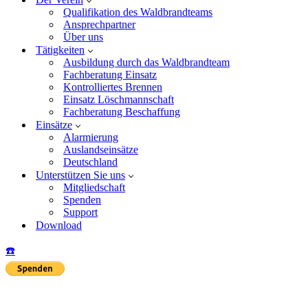
Qualifikation des Waldbrandteams
Ansprechpartner
Über uns
Tätigkeiten
Ausbildung durch das Waldbrandteam
Fachberatung Einsatz
Kontrolliertes Brennen
Einsatz Löschmannschaft
Fachberatung Beschaffung
Einsätze
Alarmierung
Auslandseinsätze
Deutschland
Unterstützen Sie uns
Mitgliedschaft
Spenden
Support
Download
☎️
Insta
Yo