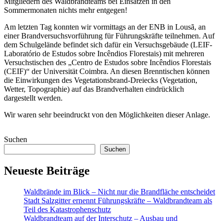
Mitgliedern des Waldbrandteams bei Einsätzen in den
Sommermonaten nichts mehr entgegen!
Am letzten Tag konnten wir vormittags an der ENB in
Lous
ã, an
einer Brandversuchsvorführung für Führungskräfte teilnehmen. Auf
dem Schulgelände befindet sich dafür ein Versuchsgebäude (LEIF-
Laboratório de Estudos sobre Incêndios Florestais) mit mehreren
Versuchstischen des „Centro de Estudos sobre Incêndios Florestais
(CEIF)“ der Universität Coimbra. An diesen Brenntischen können
die Einwirkungen des Vegetationsbrand-Dreiecks (Vegetation,
Wetter, Topographie) auf das Brandverhalten eindrücklich
dargestellt werden.
Wir waren sehr beeindruckt von den Möglichkeiten dieser Anlage.
Suchen
Suchen
Neueste Beiträge
Waldbrände im Blick – Nicht nur die Brandfläche entscheidet
Stadt Salzgitter ernennt Führungskräfte – Waldbrandteam als
Teil des Katastrophenschutz
Waldbrandteam auf der Interschutz – Ausbau und