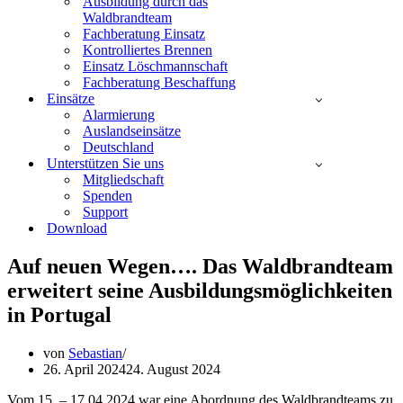
Ausbildung durch das
Waldbrandteam
Fachberatung Einsatz
Kontrolliertes Brennen
Einsatz Löschmannschaft
Fachberatung Beschaffung
Einsätze
Alarmierung
Auslandseinsätze
Deutschland
Unterstützen Sie uns
Mitgliedschaft
Spenden
Support
Download
Auf neuen Wegen…. Das Waldbrandteam
erweitert seine Ausbildungsmöglichkeiten
in Portugal
von
Sebastian
26. April 2024
24. August 2024
Vom 15. – 17.04.2024 war eine Abordnung des Waldbrandteams zu