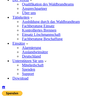
Qualifikation des Waldbrandteams
Ansprechpartner
Über uns
Tätigkeiten
Ausbildung durch das Waldbrandteam
Fachberatung Einsatz
Kontrolliertes Brennen
Einsatz Löschmannschaft
Fachberatung Beschaffung
Einsätze
Alarmierung
Auslandseinsätze
Deutschland
Unterstützen Sie uns
Mitgliedschaft
Spenden
Support
Download
☎️
Insta
Yo