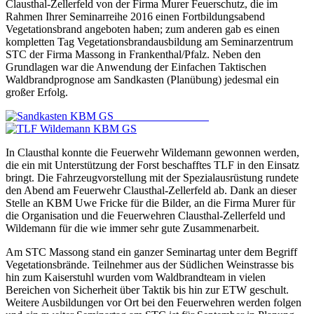
Clausthal-Zellerfeld von der Firma Murer Feuerschutz, die im
Rahmen Ihrer Seminarreihe 2016 einen Fortbildungsabend
Vegetationsbrand angeboten haben; zum anderen gab es einen
kompletten Tag Vegetationsbrandausbildung am Seminarzentrum
STC der Firma Massong in Frankenthal/Pfalz. Neben den
Grundlagen war die Anwendung der Einfachen Taktischen
Waldbrandprognose am Sandkasten (Planübung) jedesmal ein
großer Erfolg.
In Clausthal konnte die Feuerwehr Wildemann gewonnen werden,
die ein mit Unterstützung der Forst beschafftes TLF in den Einsatz
bringt. Die Fahrzeugvorstellung mit der Spezialausrüstung rundete
den Abend am Feuerwehr Clausthal-Zellerfeld ab. Dank an dieser
Stelle an KBM Uwe Fricke für die Bilder, an die Firma Murer für
die Organisation und die Feuerwehren Clausthal-Zellerfeld und
Wildemann für die wie immer sehr gute Zusammenarbeit.
Am STC Massong stand ein ganzer Seminartag unter dem Begriff
Vegetationsbrände. Teilnehmer aus der Südlichen Weinstrasse bis
hin zum Kaiserstuhl wurden vom Waldbrandteam in vielen
Bereichen von Sicherheit über Taktik bis hin zur ETW geschult.
Weitere Ausbildungen vor Ort bei den Feuerwehren werden folgen