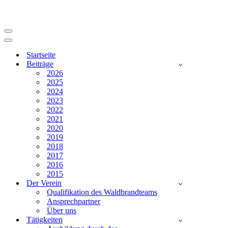
Navigationsmenü
Navigationsmenü
Startseite
Beiträge
2026
2025
2024
2023
2022
2021
2020
2019
2018
2017
2016
2015
Der Verein
Qualifikation des Waldbrandteams
Ansprechpartner
Über uns
Tätigkeiten