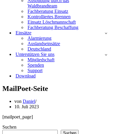
Ausbildung durch das
Waldbrandteam
Fachberatung Einsatz
Kontrolliertes Brennen
Einsatz Löschmannschaft
Fachberatung Beschaffung
Einsätze
Alarmierung
Auslandseinsätze
Deutschland
Unterstützen Sie uns
Mitgliedschaft
Spenden
Support
Download
MailPoet-Seite
von
Daniel
10. Juli 2023
[mailpoet_page]
Suchen
Suchen