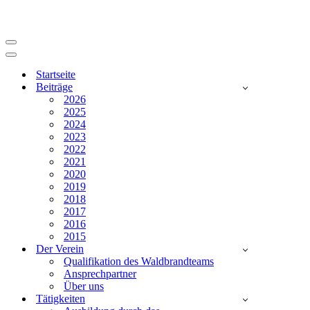
Navigationsmenü
Navigationsmenü
Startseite
Beiträge
2026
2025
2024
2023
2022
2021
2020
2019
2018
2017
2016
2015
Der Verein
Qualifikation des Waldbrandteams
Ansprechpartner
Über uns
Tätigkeiten