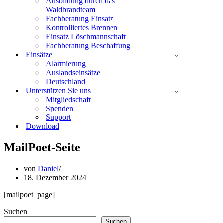
Ausbildung durch das
Waldbrandteam
Fachberatung Einsatz
Kontrolliertes Brennen
Einsatz Löschmannschaft
Fachberatung Beschaffung
Einsätze
Alarmierung
Auslandseinsätze
Deutschland
Unterstützen Sie uns
Mitgliedschaft
Spenden
Support
Download
MailPoet-Seite
von
Daniel
18. Dezember 2024
[mailpoet_page]
Suchen
Suchen