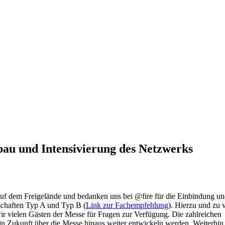
au und Intensivierung des Netzwerks
 auf dem Freigelände und bedanken uns bei @fire für die Einbindung u
chaften Typ A und Typ B (
Link zur Fachempfehlung
). Hierzu und zu 
r vielen Gästen der Messe für Fragen zur Verfügung. Die zahlreichen
in Zukunft über die Messe hinaus weiter entwickeln werden. Weiterhin