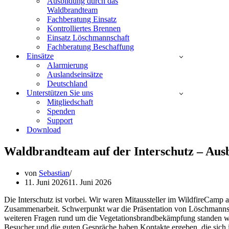
Ausbildung durch das
Waldbrandteam
Fachberatung Einsatz
Kontrolliertes Brennen
Einsatz Löschmannschaft
Fachberatung Beschaffung
Einsätze
Alarmierung
Auslandseinsätze
Deutschland
Unterstützen Sie uns
Mitgliedschaft
Spenden
Support
Download
Waldbrandteam auf der Interschutz – Ausb
von
Sebastian
11. Juni 2026
11. Juni 2026
Die Interschutz ist vorbei. Wir waren Mitaussteller im WildfireCamp
Zusammenarbeit. Schwerpunkt war die Präsentation von Löschmanns
weiteren Fragen rund um die Vegetationsbrandbekämpfung standen wi
Besucher und die guten Gespräche haben Kontakte ergeben, die sich 