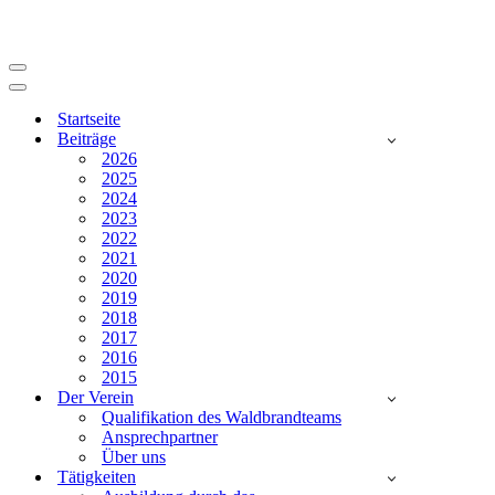
Navigationsmenü
Navigationsmenü
Startseite
Beiträge
2026
2025
2024
2023
2022
2021
2020
2019
2018
2017
2016
2015
Der Verein
Qualifikation des Waldbrandteams
Ansprechpartner
Über uns
Tätigkeiten