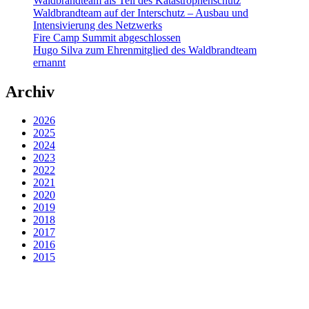
Waldbrandteam als Teil des Katastrophenschutz
Waldbrandteam auf der Interschutz – Ausbau und
Intensivierung des Netzwerks
Fire Camp Summit abgeschlossen
Hugo Silva zum Ehrenmitglied des Waldbrandteam
ernannt
Archiv
2026
2025
2024
2023
2022
2021
2020
2019
2018
2017
2016
2015