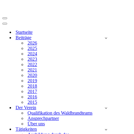
Navigationsmenü
Navigationsmenü
Startseite
Beiträge
2026
2025
2024
2023
2022
2021
2020
2019
2018
2017
2016
2015
Der Verein
Qualifikation des Waldbrandteams
Ansprechpartner
Über uns
Tätigkeiten