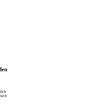
den
lich
Durch