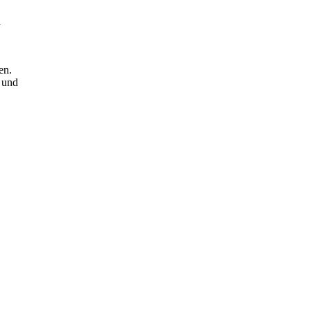
n
en.
 und