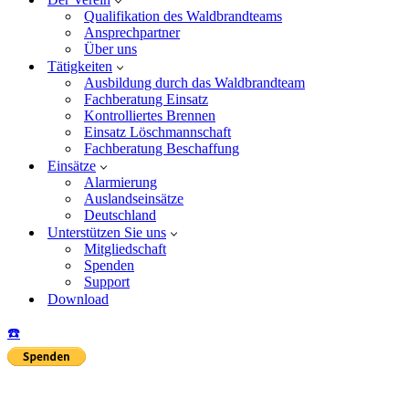
Qualifikation des Waldbrandteams
Ansprechpartner
Über uns
Tätigkeiten
Ausbildung durch das Waldbrandteam
Fachberatung Einsatz
Kontrolliertes Brennen
Einsatz Löschmannschaft
Fachberatung Beschaffung
Einsätze
Alarmierung
Auslandseinsätze
Deutschland
Unterstützen Sie uns
Mitgliedschaft
Spenden
Support
Download
☎️
Insta
Yo