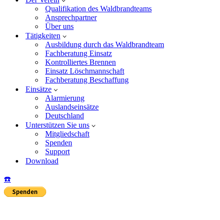
Qualifikation des Waldbrandteams
Ansprechpartner
Über uns
Tätigkeiten
Ausbildung durch das Waldbrandteam
Fachberatung Einsatz
Kontrolliertes Brennen
Einsatz Löschmannschaft
Fachberatung Beschaffung
Einsätze
Alarmierung
Auslandseinsätze
Deutschland
Unterstützen Sie uns
Mitgliedschaft
Spenden
Support
Download
☎️
Insta
Yo