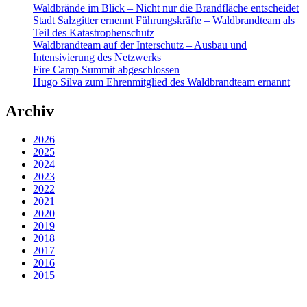
Waldbrände im Blick – Nicht nur die Brandfläche entscheidet
Stadt Salzgitter ernennt Führungskräfte – Waldbrandteam als
Teil des Katastrophenschutz
Waldbrandteam auf der Interschutz – Ausbau und
Intensivierung des Netzwerks
Fire Camp Summit abgeschlossen
Hugo Silva zum Ehrenmitglied des Waldbrandteam ernannt
Archiv
2026
2025
2024
2023
2022
2021
2020
2019
2018
2017
2016
2015