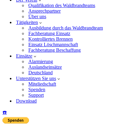
Qualifikation des Waldbrandteams
Ansprechpartner
Über uns
Tätigkeiten
Ausbildung durch das Waldbrandteam
Fachberatung Einsatz
Kontrolliertes Brennen
Einsatz Löschmannschaft
Fachberatung Beschaffung
Einsätze
Alarmierung
Auslandseinsätze
Deutschland
Unterstützen Sie uns
Mitgliedschaft
Spenden
Support
Download
☎️
Insta
Yo