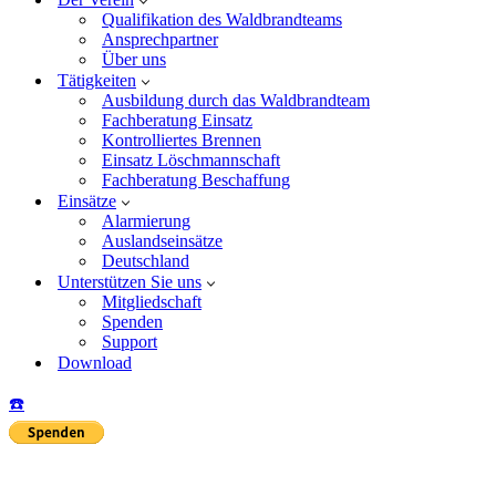
Qualifikation des Waldbrandteams
Ansprechpartner
Über uns
Tätigkeiten
Ausbildung durch das Waldbrandteam
Fachberatung Einsatz
Kontrolliertes Brennen
Einsatz Löschmannschaft
Fachberatung Beschaffung
Einsätze
Alarmierung
Auslandseinsätze
Deutschland
Unterstützen Sie uns
Mitgliedschaft
Spenden
Support
Download
☎️
Insta
Yo