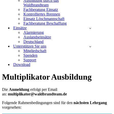
Ausbildung durch das
Waldbrandteam
Fachberatung Einsatz
Kontrolliertes Brennen
Einsatz Löschmannschaft
Fachberatung Beschaffung
Einsätze
Alarmierung
Auslandseinsätze
Deutschland
Unterstützen Sie uns
Mitgliedschaft
Spenden
Support
Download
Multiplikator Ausbildung
Die
Anmeldung
erfolgt per Email
an:
multiplikator@waldbrandteam.de
Folgende Rahmenbedingungen sind für den
nächsten Lehrgang
vorgesehen: