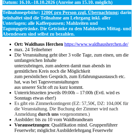
Datum: 16.10.–18.10.2026 (Anreise am 15.10. möglich)
Teilnahmegebühr:
1200€ pro Person zzgl. Übernachtung
; darin
beinhaltet sind die Teilnahme am Lehrgang inkl. aller
Unterlagen; alle Kaffeepausen; Mahlzeiten und
Tagungsgetränke. Die Getränke zu den Mahlzeiten Mittag- und
Abendessen sind selbst zu bezahlen.
Ort:
Waldhaus Herchen
https://www.waldhausherchen.de/
max. 24 Teilnehmer
Die Veranstaltung geht über 3 volle Tage, zum einen, um die
umfangreichen Inhalte
unterzubringen, zum anderen damit man abends im
gemütlichen Kreis noch die Möglichkeit
zum persönlichen Gespräch, zum Erfahrungsaustausch etc.
hat, was bei Tagesveranstaltungen
aus unserer Sicht oft zu kurz kommt.
Unterrichtszeiten jeweils 09:00h – 17:00h (Evtl. wird es
Sonntags etwas eher!)
Es gibt ein Zimmerkontingent (EZ: 57,50€, DZ: 104,00€ für
die Veranstaltung. Die Buchung der Zimmer wird nach
Anmeldung
durch uns
vorgenommen.)
Ausbilder: bis zu 10 vom Waldbrandteam
Voraussetzungen
: Qualifikation mind. Gruppenführer
Feuerwehr; möglichst Ausbilderlehrgang Feuerwehr