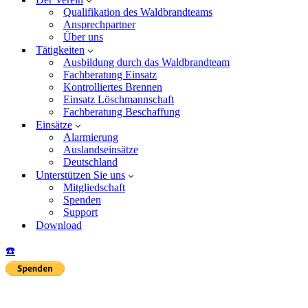
Qualifikation des Waldbrandteams
Ansprechpartner
Über uns
Tätigkeiten
Ausbildung durch das Waldbrandteam
Fachberatung Einsatz
Kontrolliertes Brennen
Einsatz Löschmannschaft
Fachberatung Beschaffung
Einsätze
Alarmierung
Auslandseinsätze
Deutschland
Unterstützen Sie uns
Mitgliedschaft
Spenden
Support
Download
☎️
Insta
Yo