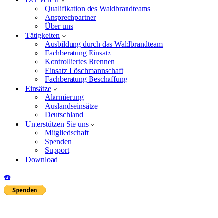
Qualifikation des Waldbrandteams
Ansprechpartner
Über uns
Tätigkeiten
Ausbildung durch das Waldbrandteam
Fachberatung Einsatz
Kontrolliertes Brennen
Einsatz Löschmannschaft
Fachberatung Beschaffung
Einsätze
Alarmierung
Auslandseinsätze
Deutschland
Unterstützen Sie uns
Mitgliedschaft
Spenden
Support
Download
☎️
Insta
Yo