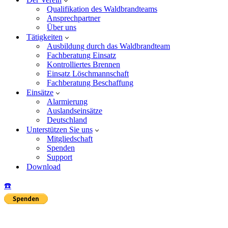
Qualifikation des Waldbrandteams
Ansprechpartner
Über uns
Tätigkeiten
Ausbildung durch das Waldbrandteam
Fachberatung Einsatz
Kontrolliertes Brennen
Einsatz Löschmannschaft
Fachberatung Beschaffung
Einsätze
Alarmierung
Auslandseinsätze
Deutschland
Unterstützen Sie uns
Mitgliedschaft
Spenden
Support
Download
☎️
Insta
Yo