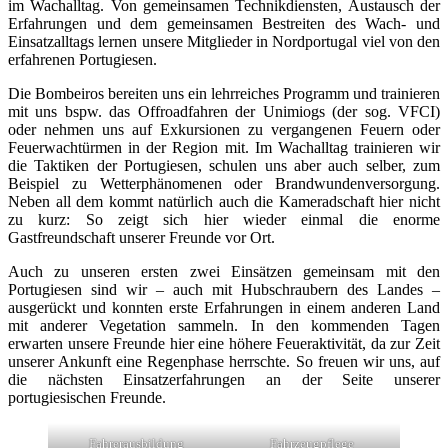
im Wachalltag. Von gemeinsamen Technikdiensten, Austausch der
Erfahrungen und dem gemeinsamen Bestreiten des Wach- und
Einsatzalltags lernen unsere Mitglieder in Nordportugal viel von den
erfahrenen Portugiesen.
Die Bombeiros bereiten uns ein lehrreiches Programm und trainieren
mit uns bspw. das Offroadfahren der Unimiogs (der sog. VFCI)
oder nehmen uns auf Exkursionen zu vergangenen Feuern oder
Feuerwachtürmen in der Region mit. Im Wachalltag trainieren wir
die Taktiken der Portugiesen, schulen uns aber auch selber, zum
Beispiel zu Wetterphänomenen oder Brandwundenversorgung.
Neben all dem kommt natürlich auch die Kameradschaft hier nicht
zu kurz: So zeigt sich hier wieder einmal die enorme
Gastfreundschaft unserer Freunde vor Ort.
Auch zu unseren ersten zwei Einsätzen gemeinsam mit den
Portugiesen sind wir – auch mit Hubschraubern des Landes –
ausgerückt und konnten erste Erfahrungen in einem anderen Land
mit anderer Vegetation sammeln. In den kommenden Tagen
erwarten unsere Freunde hier eine höhere Feueraktivität, da zur Zeit
unserer Ankunft eine Regenphase herrschte. So freuen wir uns, auf
die nächsten Einsatzerfahrungen an der Seite unserer
portugiesischen Freunde.
Fahrerausbildung
Fahrzeugpflege